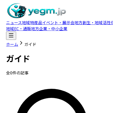
ニュース
地域特産品
イベント・展示会
地方創生・地域活性
地域EC・通販
地方企業・中小企業
ホーム
ガイド
ガイド
全
0
件の記事